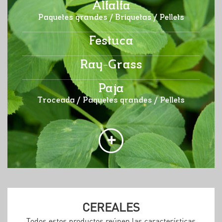
Alfalfa
Paquetes grandes / Briquetas / Pellets
Festuca
Ray-Grass
Paja
Troceada / Paquetes grandes / Pellets
+
CEREALES
Todos estos productos reúnen las características