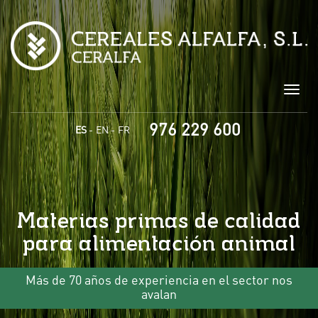
Pasar al contenido principal
Togg
navig
976 229 600
ES
EN
FR
Materias primas de calidad
para alimentación animal
Más de 70 años de experiencia en el sector nos
avalan