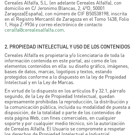
Cereales Alfalfa, S.L. (en adelante Cereales Alfalfa), con
domicilio en C/ Jeronimo Blancas, 2, 4ºD, 50001
Zaragoza(España), con número de CIF B50538198, inscrita
en el Registro Mercantil de Zaragoza en el Tomo 1438, Folio
1, Hoja Z-9936 y correo electrónico de contacto
ceralfa@cerealesalfalfa.com
.
2. PROPIEDAD INTELECTUAL Y USO DE LOS CONTENIDOS
Cereales Alfalfa es propietaria y/o licenciataria de toda la
información contenida en este portal, así como de los
elementos contenidos en ella: su diseño gráfico, imágenes,
bases de datos, marcas, logotipos y textos, estando
protegidos conforme a lo dispuesto en la ley de Propiedad
Intelectual y en la Ley de Marcas.
En virtud de lo dispuesto en los artículos 8 y 32.1, párrafo
segundo, de la Ley de Propiedad Intelectual, quedan
expresamente prohibidas la reproducción, la distribución y
la comunicación pública, incluida su modalidad de puesta a
disposición, de la totalidad o parte de los contenidos de
esta página Web, con fines comerciales, en cualquier
soporte y por cualquier medio técnico, sin la autorización
de Cereales Alfalfa. El Usuario se compromete a respetar
los derechos de Propiedad Intelectual e Industrial